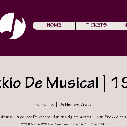
HOME
TICKETS
I
kkio De Musical | 
za 26 nov
  |  
De Nieuwe Vrede
reis met Jeugdkoor De Vagebonden en volg het avontuur van Pinokkio, een
pop, met de wens om een echte jongen te worden.