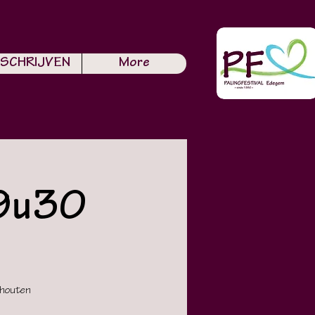
NSCHRIJVEN
More
19u30
 houten