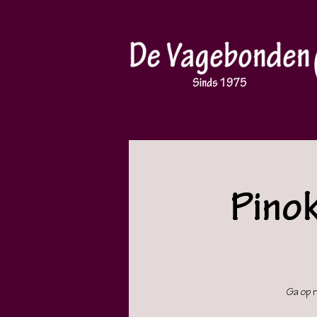
Pino
Ga op 