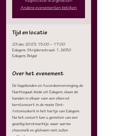
Registratie is afgesloten
Andere evenementen bekijken
Tijd en locatie
23 dec 2023, 15:00 – 17:00
Edegem, Strijdersstraat 1, 2650
Edegem, België
Over het evenement
De Vagebonden en Accordeonvereniging de 
Nachtegaal, beide uit Edegem, slaan de 
handen in elkaar voor een sfeervol 
kerstconcert in de mooie Sint-
Antoniuskerk in het hartje van Edegem. 
Na het concert kan u genieten van een 
gezellig kerstmarktje, waar warme 
chocomelk en glühwein niet zullen 