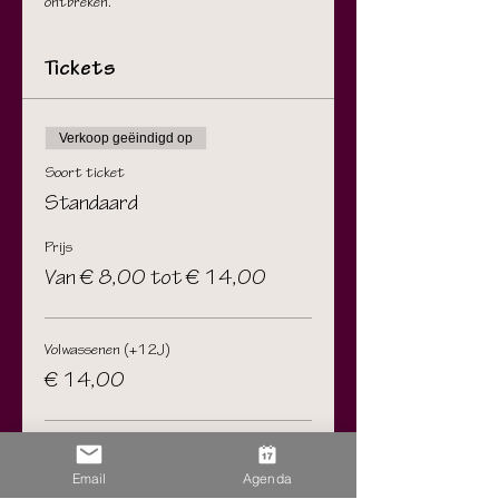
ontbreken.
Tickets
Verkoop geëindigd op
Soort ticket
Standaard
Prijs
Van € 8,00 tot € 14,00
Volwassenen (+12J)
€ 14,00
Kind (t.e.m. 12J)
Email
Agenda
€ 8,00